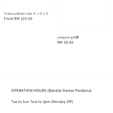
Tiramisu Whole Cake ティラミス
Regular
From
RM 120.00
price
yakigashi gift🎁
Regular
RM 38.00
price
OPERATION HOURS (Bandar Damai Perdana)
Tue to Sun 7am to 3pm (Monday Off)