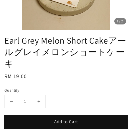
1
/2
Earl Grey Melon Short Cakeアー
ルグレイメロンショートケー
キ
Regular
RM 19.00
price
Quantity
Add to Cart