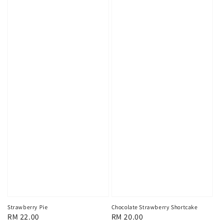
Strawberry Pie
Chocolate Strawberry Shortcake
Regular
RM 22.00
Regular
RM 20.00