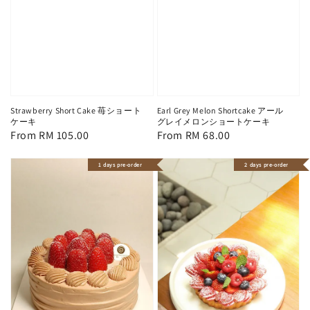
Strawberry Short Cake 苺ショート
Earl Grey Melon Shortcake アール
ケーキ
グレイメロンショートケーキ
Regular
From
RM 105.00
Regular
From
RM 68.00
price
price
1 days pre-order
2 days pre-order