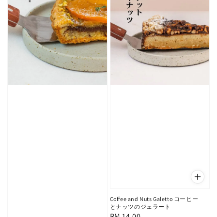
Coffee and Nuts Galetto コーヒー
とナッツのジェラート
Regular
RM 14.00