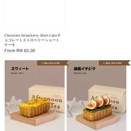
Chocolate Strawberry Short Cakeチ
ョコレートストロベリーショート
ケーキ
Regular
From
RM 65.00
price
1 days pre-order
1 days pre-order