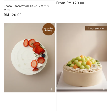
Regular
From
RM 120.00
Choco Choco Whole Cake ショコシ
price
ョコ
Regular
RM 120.00
price
same day
3 days pre-order
delivery