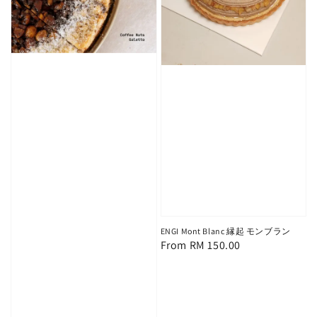
ENGI Mont Blanc 縁起 モンブラン
Regular
From
RM 150.00
price