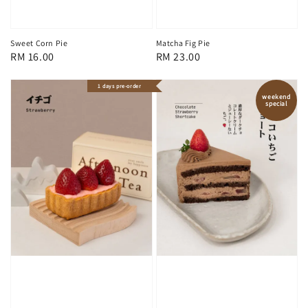
Sweet Corn Pie
Matcha Fig Pie
Regular
RM 16.00
Regular
RM 23.00
price
price
1 days pre-order
weekend
special