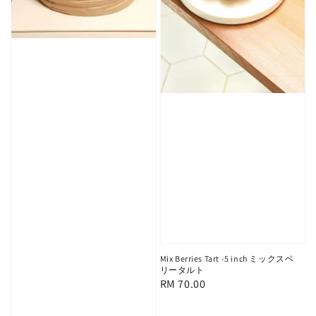
Mix Berries Tart -5 inch ミックスベ
リータルト
Regular
RM 70.00
price