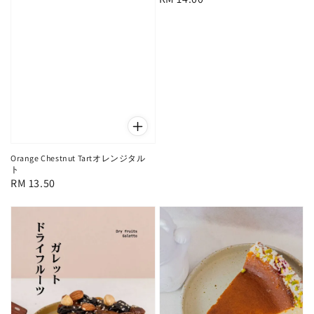
price
Orange Chestnut Tartオレンジタル
ト
Regular
RM 13.50
price