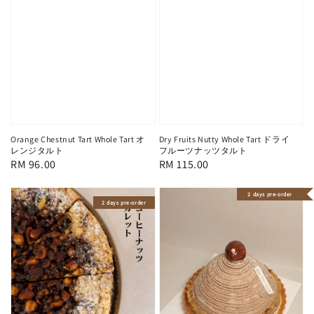
Orange Chestnut Tart Whole Tart オ
Dry Fruits Nutty Whole Tart ドライ
レンジタルト
フルーツナッツタルト
Regular
RM 96.00
Regular
RM 115.00
price
price
2 days pre-order
2 days pre-order