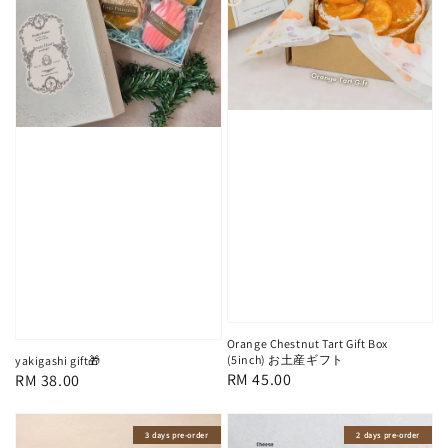
Orange Chestnut Tart Gift Box
(5inch) お土産ギフト
yakigashi gift🎁
Regular
RM 45.00
Regular
RM 38.00
price
price
3 days pre-order
2 days pre-order