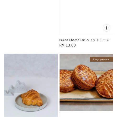
Baked Cheese Tart ベイクドチーズ
Regular
RM 13.00
price
2 days pre-order