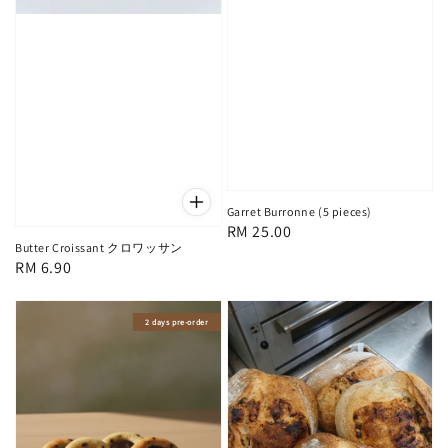
Garret Burronne (5 pieces)
Regular
RM 25.00
Butter Croissant クロワッサン
price
Regular
RM 6.90
price
2 days pre-order