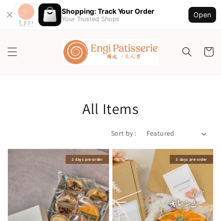
Shopping: Track Your Order
Open
Your Trusted Shops
All Items
Sort by :
2 days pre-order
3 days pre-order