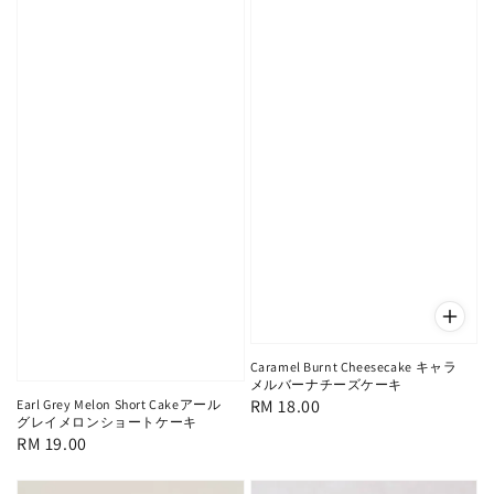
Caramel Burnt Cheesecake キャラ
メルバーナチーズケーキ
Regular
RM 18.00
Earl Grey Melon Short Cakeアール
グレイメロンショートケーキ
price
Regular
RM 19.00
price