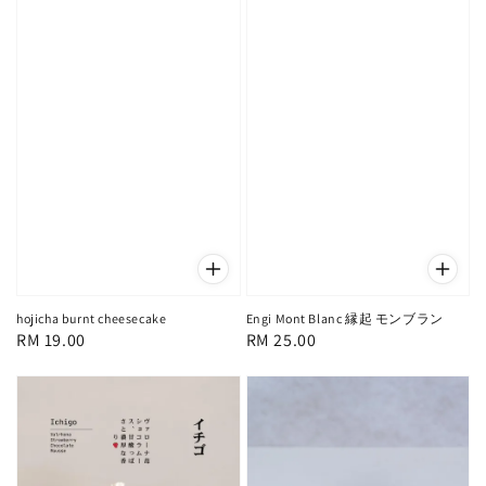
hojicha burnt cheesecake
Engi Mont Blanc 縁起 モンブラン
Regular
RM 19.00
Regular
RM 25.00
price
price