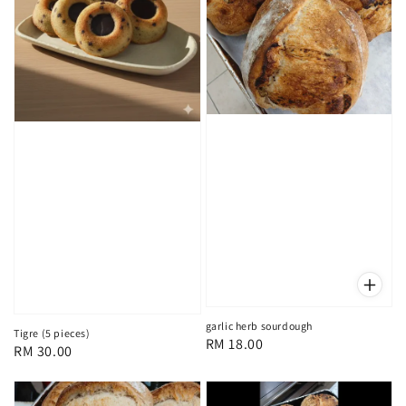
garlic herb sourdough
Tigre (5 pieces)
Regular
RM 18.00
Regular
RM 30.00
price
price