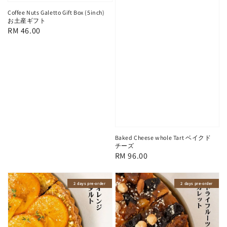
Coffee Nuts Galetto Gift Box (5inch)
お土産ギフト
Regular
RM 46.00
price
Baked Cheese whole Tart ベイクド
チーズ
Regular
RM 96.00
price
2 days pre-order
2 days pre-order