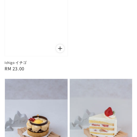
Ichigo イチゴ
Regular
RM 23.00
price